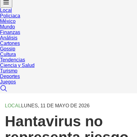
Local
Policiaca
México
Mundo
Finanzas
Análisis
Cartones
Gossip
Cultura
Tendencias
Ciencia y Salud
Turismo
Deportes
Juegos
LOCAL
LUNES, 11 DE MAYO DE 2026
Hantavirus no