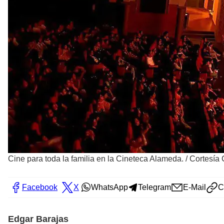
Cine para toda la familia en la Cineteca Alameda.
/
Cortesía
Facebook
X
WhatsApp
Telegram
E-Mail
C
Edgar Barajas