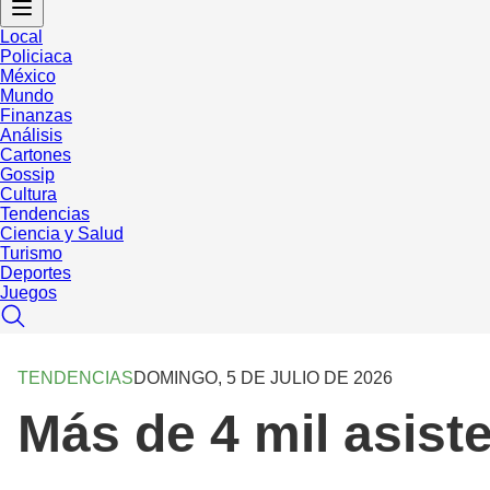
Local
Policiaca
México
Mundo
Finanzas
Análisis
Cartones
Gossip
Cultura
Tendencias
Ciencia y Salud
Turismo
Deportes
Juegos
TENDENCIAS
DOMINGO, 5 DE JULIO DE 2026
Más de 4 mil asist