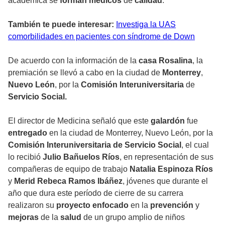
académica se
forman
médicos
de
calidad
.
También te puede interesar:
Investiga la UAS
comorbilidades en pacientes con síndrome de Down
De acuerdo con la información de la
casa Rosalina
, la
premiación se llevó a cabo en la ciudad de
Monterrey
,
Nuevo
León
, por la
Comisión Interuniversitaria
de
Servicio Social.
El director de Medicina señaló que este
galardón
fue
entregado
en la ciudad de Monterrey, Nuevo León, por la
Comisión Interuniversitaria de Servicio Social
, el cual
lo recibió
Julio Bañuelos Ríos
, en representación de sus
compañeras de equipo de trabajo
Natalia Espinoza Ríos
y
Merid Rebeca Ramos Ibáñez
, jóvenes que durante el
año que dura este período de cierre de su carrera
realizaron su
proyecto
enfocado
en la
prevención
y
mejoras
de la
salud
de un grupo amplio de niños