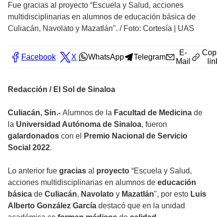
Fue gracias al proyecto “Escuela y Salud, acciones
multidisciplinarias en alumnos de educación básica de
Culiacán, Navolato y Mazatlán".
/
Foto: Cortesía | UAS
E-
Cop
Facebook
X
WhatsApp
Telegram
Mail
lin
Redacción / El Sol de Sinaloa
Culiacán, Sin.-
Alumnos de la
Facultad de Medicina
de
la
Universidad Autónoma de Sinaloa
, fueron
galardonados
con el
Premio
Nacional de Servicio
Social 2022
.
Lo anterior fue
gracias
al
proyecto
“Escuela y Salud,
acciones multidisciplinarias en alumnos de
educación
básica
de
Culiacán
,
Navolato
y
Mazatlán
", por esto
Luis
Alberto González García
destacó que en la unidad