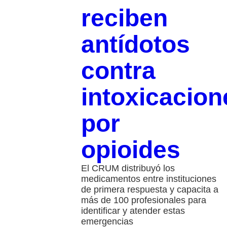
reciben
antídotos
contra
intoxicacion
por
opioides
El CRUM distribuyó los
medicamentos entre instituciones
de primera respuesta y capacita a
más de 100 profesionales para
identificar y atender estas
emergencias