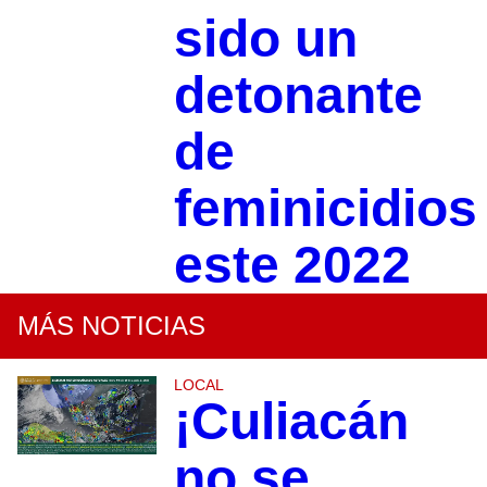
sido un
detonante
de
feminicidios
este 2022
MÁS NOTICIAS
LOCAL
¡Culiacán
no se