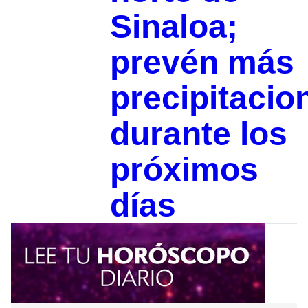
Sinaloa;
prevén más
precipitacio
durante los
próximos
días