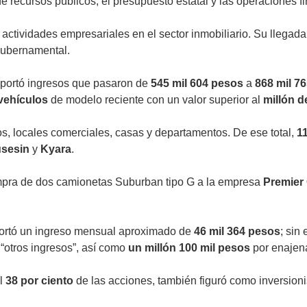
e recursos públicos, el presupuesto estatal y las operaciones fi
 actividades empresariales en el sector inmobiliario. Su llegada 
gubernamental.
portó ingresos que pasaron de
545 mil 604 pesos
a
868 mil 7
vehículos
de modelo reciente con un valor superior al
millón d
os, locales comerciales, casas y departamentos. De ese total,
1
sesin
y
Kyara
.
ompra de dos camionetas Suburban tipo G a la empresa
Premier 
ortó un ingreso mensual aproximado de
46 mil 364 pesos
; sin
“otros ingresos”, así como
un millón 100 mil pesos
por enajen
el
38 por ciento
de las acciones, también figuró como inversioni