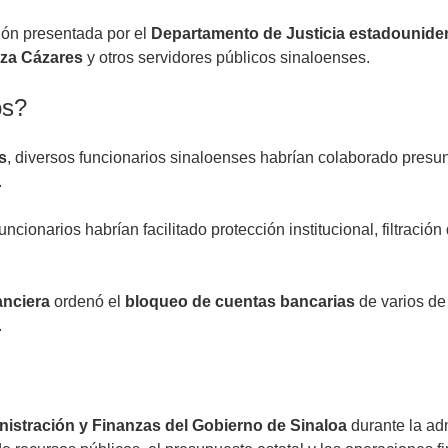
ión presentada por el
Departamento de Justicia estadounide
nza Cázares
y otros servidores públicos sinaloenses.
os?
s
, diversos funcionarios sinaloenses habrían colaborado presu
.
cionarios habrían facilitado protección institucional, filtración
anciera
ordenó el
bloqueo de cuentas bancarias
de varios de
.
istración y Finanzas del Gobierno de Sinaloa
durante la ad