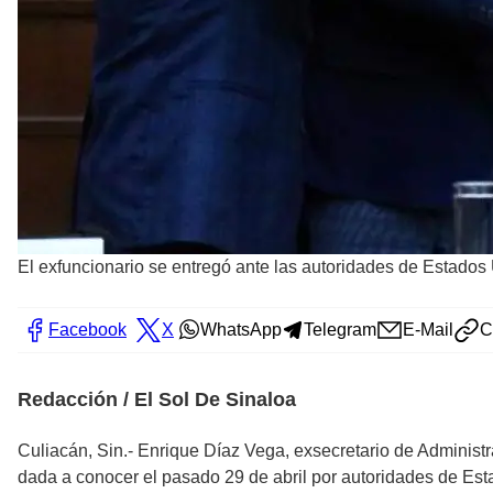
El exfuncionario se entregó ante las autoridades de Estados
Facebook
X
WhatsApp
Telegram
E-Mail
C
Redacción / El Sol De Sinaloa
Culiacán, Sin.- Enrique Díaz Vega, exsecretario de Administ
dada a conocer el pasado 29 de abril por autoridades de Esta