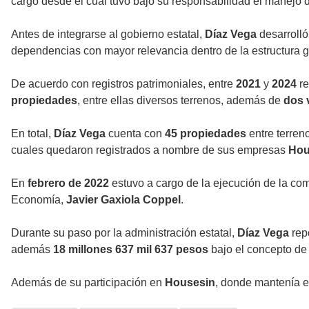
cargo desde el cual tuvo bajo su responsabilidad el manejo d
Antes de integrarse al gobierno estatal,
Díaz Vega
desarrolló
dependencias con mayor relevancia dentro de la estructura 
De acuerdo con registros patrimoniales, entre
2021
y
2024
re
propiedades
, entre ellas diversos terrenos, además de
dos 
En total,
Díaz Vega
cuenta con
45 propiedades
entre terren
cuales quedaron registrados a nombre de sus empresas
Hou
En
febrero de 2022
estuvo a cargo de la ejecución de la c
Economía,
Javier Gaxiola Coppel
.
Durante su paso por la administración estatal,
Díaz Vega
rep
además
18 millones 637 mil 637 pesos
bajo el concepto de 
Además de su participación en
Housesin
, donde mantenía 