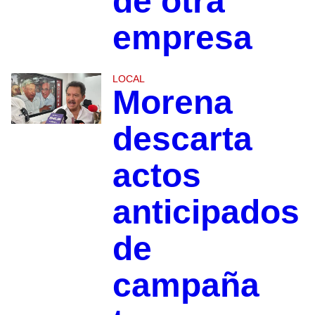
de otra
empresa
LOCAL
Morena
descarta
actos
anticipados
de
campaña