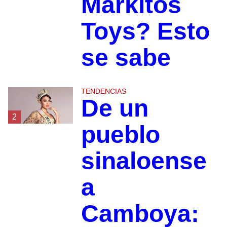
Markitos
Toys? Esto
se sabe
TENDENCIAS
De un
2
pueblo
sinaloense
a
Camboya: