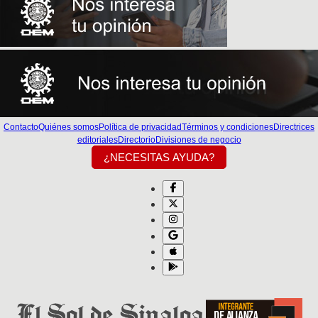
Contacto
Quiénes somos
Política de privacidad
Términos y condiciones
Directrices
editoriales
Directorio
Divisiones de negocio
¿NECESITAS AYUDA?