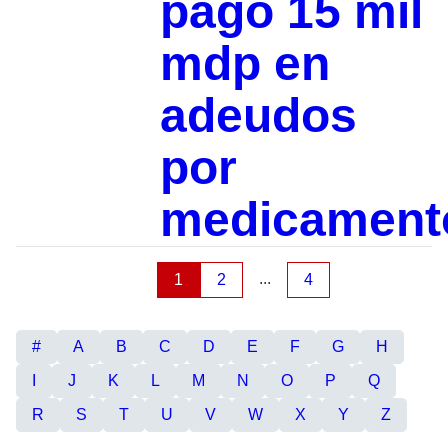
pagó 15 mil
mdp en
adeudos
por
medicament
...
1
2
4
#
A
B
C
D
E
F
G
H
I
J
K
L
M
N
O
P
Q
R
S
T
U
V
W
X
Y
Z