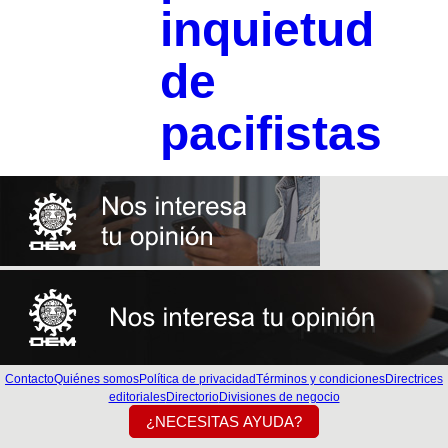
inquietud
de
pacifistas
Contacto
Quiénes somos
Política de privacidad
Términos y condiciones
Directrices
editoriales
Directorio
Divisiones de negocio
¿NECESITAS AYUDA?