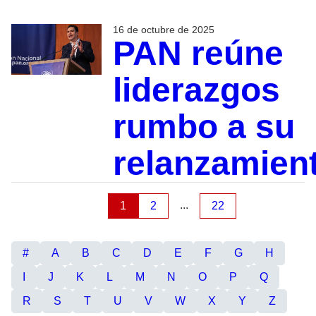
16 de octubre de 2025
PAN reúne
liderazgos
rumbo a su
relanzamien
...
1
2
22
#
A
B
C
D
E
F
G
H
I
J
K
L
M
N
O
P
Q
R
S
T
U
V
W
X
Y
Z