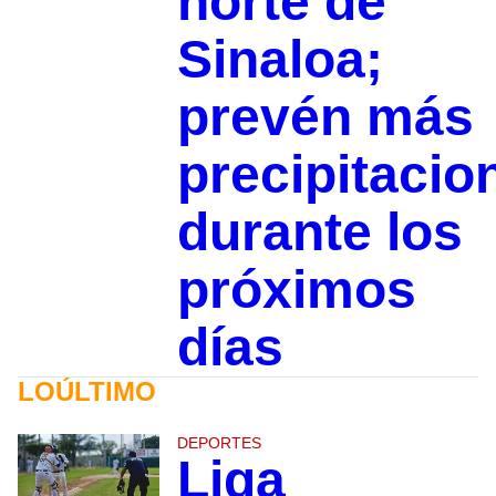
norte de
Sinaloa;
prevén más
precipitacio
durante los
próximos
días
LOÚLTIMO
DEPORTES
Liga