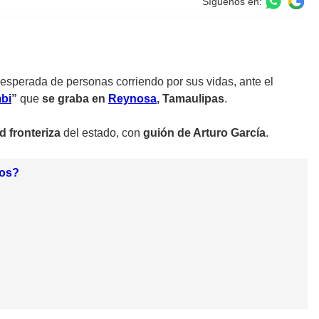
Síguenos en:
sperada de personas corriendo por sus vidas, ante el
bi
”
que
se graba en
Reynosa
, Tamaulipas
.
d fronteriza
del estado, con
guión de Arturo García
.
nos?