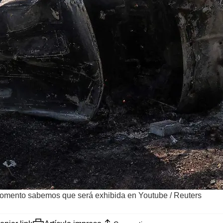
el momento sabemos que será exhibida en Youtube
/
Reuters