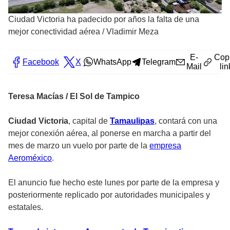
Ciudad Victoria ha padecido por años la falta de una
mejor conectividad aérea
/
Vladimir Meza
E-
Cop
Facebook
X
WhatsApp
Telegram
Mail
lin
Teresa Macías / El Sol de Tampico
Ciudad Victoria
, capital de
Tamaulipas
, contará con una
mejor conexión aérea, al ponerse en marcha a partir del
mes de marzo un vuelo por parte de la
empresa
Aeroméxico
.
El anuncio fue hecho este lunes por parte de la empresa y
posteriormente replicado por autoridades municipales y
estatales.