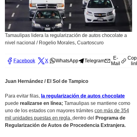
Tamaulipas lidera la regularización de autos chocolate a
nivel nacional
/
Rogelio Morales, Cuartoscuro
E-
Cop
Facebook
X
WhatsApp
Telegram
Mail
lin
Juan Hernández / El Sol de Tampico
Para evitar filas,
la regularización de autos chocolate
puede
realizarse en línea;
Tamaulipas se mantiene como
uno de los estados con mayores trámites
con más de 354
mil unidades puestas en regla,
dentro del
Programa de
Regularización de Autos de Procedencia Extranjera.