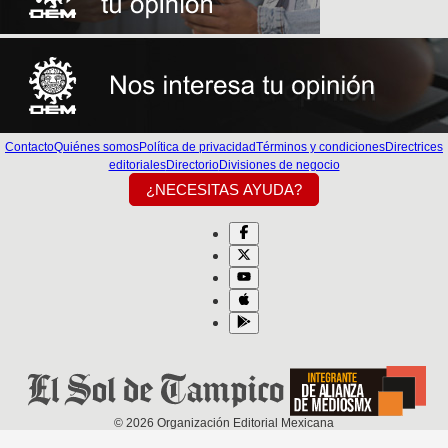
Contacto
Quiénes somos
Política de privacidad
Términos y condiciones
Directrices
editoriales
Directorio
Divisiones de negocio
¿NECESITAS AYUDA?
©
2026
Organización Editorial Mexicana