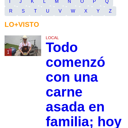
I
J
K
L
M
N
O
P
Q
R
S
T
U
V
W
X
Y
Z
LO+VISTO
LOCAL
Todo
1
comenzó
con una
carne
asada en
familia; hoy