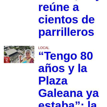
reúne a
cientos de
parrilleros
LOCAL
“Tengo 80
2
años y la
Plaza
Galeana ya
estaba”: la