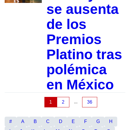
se ausenta
de los
Premios
Platino tras
polémica
en México
...
1
2
36
#
A
B
C
D
E
F
G
H