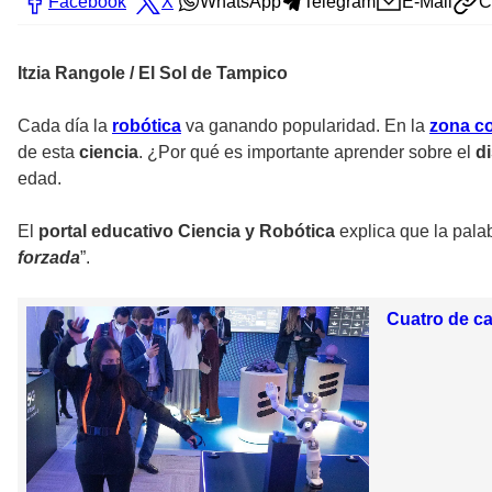
Facebook
X
WhatsApp
Telegram
E-Mail
C
Itzia Rangole / El Sol de Tampico
Cada día la
robótica
va ganando popularidad. En la
zona c
de esta
ciencia
. ¿Por qué es importante aprender sobre el
d
edad.
El
portal educativo Ciencia y Robótica
explica que la palab
forzada
”.
Cuatro de ca