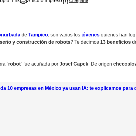
opiar link
Artículo impreso
Compartir
onurbada
de
Tampico
, son varios los
jóvenes
quienes han log
iseño y construcción de robots
? Te decimos
13 beneficios
d
ra “
robot
” fue acuñada por
Josef Capek
. De origen
checoslo
da 10 empresas en México ya usan IA: te explicamos para 