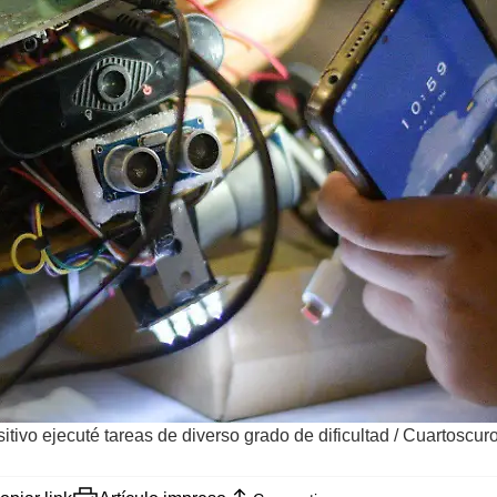
tivo ejecuté tareas de diverso grado de dificultad
/
Cuartoscuro