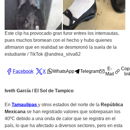
Este clip ha provocado gran furor entres los internautas,
pues muchos bromean con el hecho y hubo quienes
afirmaron que en realidad se desmoronó la suela de la
estudiante
/
TikTok @andrea_silva62
E-
Cop
Facebook
X
WhatsApp
Telegram
Mail
lin
Iveth García / El Sol de Tampico
En
Tamaulipas
y otros estados del norte de la
República
Mexicana
se han registrado valores que sobrepasan los
40ºC debido a una onda de calor que se registra en el
país, lo que ha afectado a diversos sectores, pero en esta