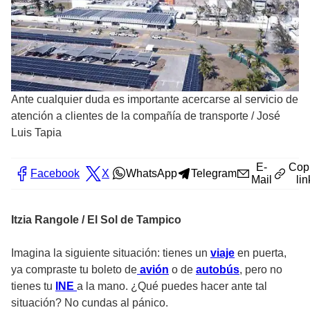
Ante cualquier duda es importante acercarse al servicio de
atención a clientes de la compañía de transporte
/
José
Luis Tapia
E-
Cop
Facebook
X
WhatsApp
Telegram
Mail
lin
Itzia Rangole / El Sol de Tampico
Imagina la siguiente situación: tienes un
viaje
en puerta,
ya compraste tu boleto de
avión
o de
autobús
, pero no
tienes tu
INE
a la mano. ¿Qué puedes hacer ante tal
situación? No cundas al pánico.