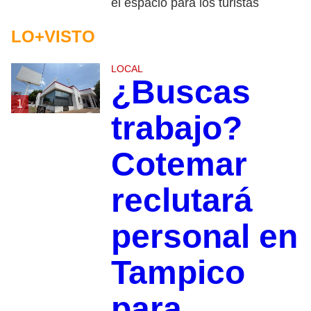
el espacio para los turistas
LO+VISTO
LOCAL
¿Buscas
1
trabajo?
Cotemar
reclutará
personal en
Tampico
para