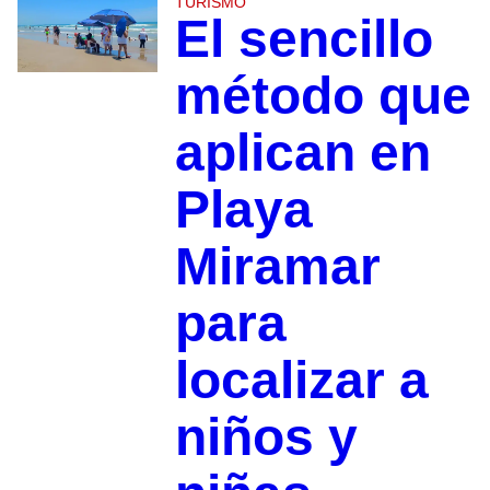
TURISMO
El sencillo
método que
aplican en
Playa
Miramar
para
localizar a
niños y