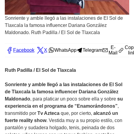
Sonriente y amble llegó a las instalaciones de El Sol de
Tlaxcala la famosa influencer Dariana González
Maldonado. Ruth Padilla
/
El Sol de Tlaxcala
E-
Cop
Facebook
X
WhatsApp
Telegram
Mail
lin
Ruth Padilla / El Sol de Tlaxcala
Sonriente y amble llegó a las instalaciones de El Sol
de Tlaxcala la famosa influencer Dariana González
Maldonado
, para platicar un poco sobre ella y sobre
su
experiencia en el programa de “Enamorándonos”
,
transmitido por
Tv Azteca
que, por cierto,
alcanzó un
fuerte reality show
. Vestida muy a su propio estilo, con
pantalón y sudadera holgado, tenis, peinada de dos