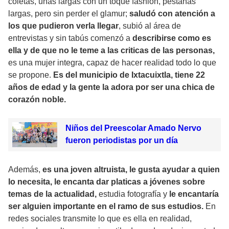
coletas, uñas largas con un toque fashion, pestañas
largas, pero sin perder el glamur;
saludó con atención a
los que pudieron verla llegar
, subió al área de
entrevistas y sin tabús comenzó a
describirse como es
ella y de que no le teme a las criticas de las personas,
es una mujer integra, capaz de hacer realidad todo lo que
se propone.
Es del municipio de Ixtacuixtla, tiene 22
años de edad y la gente la adora por ser una chica de
corazón noble.
Niños del Preescolar Amado Nervo
fueron periodistas por un día
Además,
es una joven altruista, le gusta ayudar a quien
lo necesita, le encanta dar platicas a jóvenes sobre
temas de la actualidad,
estudia fotografía y
le encantaría
ser alguien importante en el ramo de sus estudios.
En
redes sociales transmite lo que es ella en realidad,