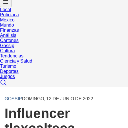
Local
Policiaca
México
Mundo
Finanzas
Análisis
Cartones
Gossip
Cultura
Tendencias
Ciencia y Salud
Turismo
Deportes
Juegos
GOSSIP
DOMINGO, 12 DE JUNIO DE 2022
Influencer