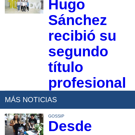
Hugo
Sánchez
recibió su
segundo
título
profesional
MÁS NOTICIAS
GOSSIP
Desde