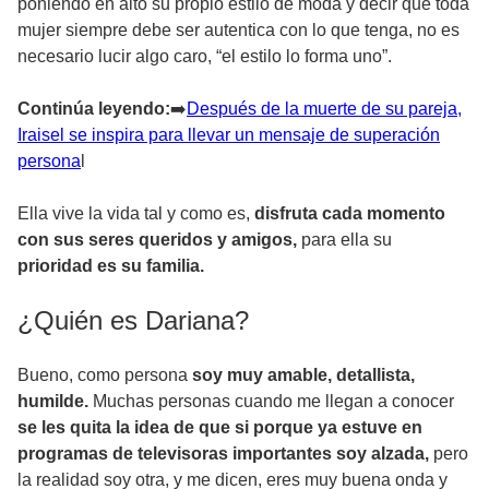
poniendo en alto su propio estilo de moda y decir que toda
mujer siempre debe ser autentica con lo que tenga, no es
necesario lucir algo caro, “el estilo lo forma uno”.
Continúa leyendo:
➡
️Después de la muerte de su pareja,
Iraisel se inspira para llevar un mensaje de superación
persona
l
Ella vive la vida tal y como es,
disfruta cada momento
con sus seres queridos y amigos,
para ella su
prioridad es su familia.
¿Quién es Dariana?
Bueno, como persona
soy muy amable, detallista,
humilde.
Muchas personas cuando me llegan a conocer
se les quita la idea de que si porque ya estuve en
programas de televisoras importantes soy alzada,
pero
la realidad soy otra, y me dicen, eres muy buena onda y