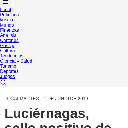
Local
Policiaca
México
Mundo
Finanzas
Análisis
Cartones
Gossip
Cultura
Tendencias
Ciencia y Salud
Turismo
Deportes
Juegos
LOCAL
MARTES, 11 DE JUNIO DE 2019
Luciérnagas,