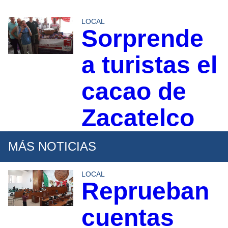
LOCAL
Sorprende
a turistas el
cacao de
Zacatelco
MÁS NOTICIAS
LOCAL
Reprueban
cuentas