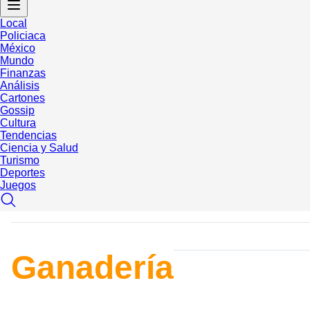
Local
Policiaca
México
Mundo
Finanzas
Análisis
Cartones
Gossip
Cultura
Tendencias
Ciencia y Salud
Turismo
Deportes
Juegos
Ganadería