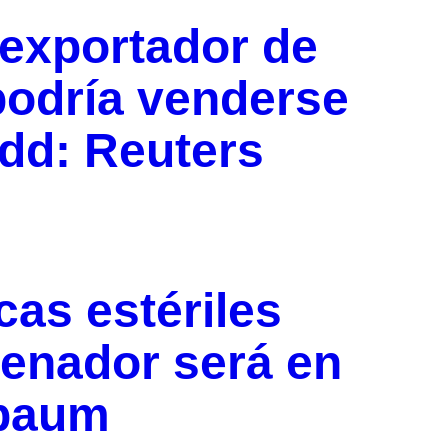
 exportador de
 podría venderse
dd: Reuters
as estériles
renador será en
nbaum