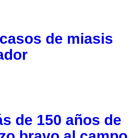
casos de miasis
ador
ás de 150 años de
izo bravo al campo