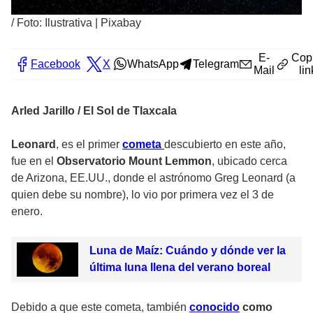
/
Foto: Ilustrativa | Pixabay
E-
Cop
Facebook
X
WhatsApp
Telegram
Mail
lin
Arled Jarillo / El Sol de Tlaxcala
Leonard
, es el primer
cometa
descubierto en este año,
fue en el
Observatorio Mount Lemmon
, ubicado cerca
de Arizona, EE.UU., donde el astrónomo Greg Leonard (a
quien debe su nombre), lo vio por primera vez el 3 de
enero.
Luna de Maíz: Cuándo y dónde ver la
última luna llena del verano boreal
Debido a que este cometa, también
conocido
como