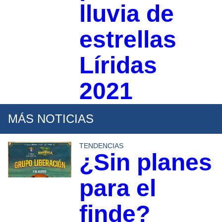
lluvia de
estrellas
Líridas
2021
MÁS NOTICIAS
TENDENCIAS
¿Sin planes
para el
finde?