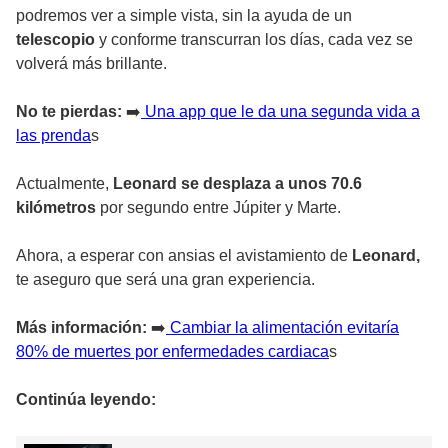
podremos ver a simple vista, sin la ayuda de un
telescopio
y conforme transcurran los días, cada vez se
volverá más brillante.
No te pierdas:
➡️
Una app que le da una segunda vida a
las prenda
s
Actualmente,
Leonard se desplaza a unos 70.6
kilómetros
por segundo entre Júpiter y Marte.
Ahora, a esperar con ansias el avistamiento de
Leonard,
te aseguro que será una gran experiencia.
Más información:
➡️
Cambiar la alimentación evitaría
80% de muertes por enfermedades cardiaca
s
Continúa leyendo: