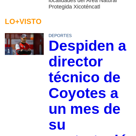
localidades del Área Natural
Protegida Xicoténcatl
LO+VISTO
DEPORTES
Despiden a
1
director
técnico de
Coyotes a
un mes de
su