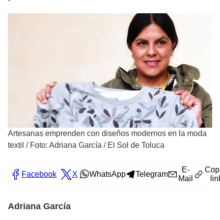
Artesanas emprenden con diseños modernos en la moda
textil
/
Foto: Adriana García / El Sol de Toluca
E-
Cop
Facebook
X
WhatsApp
Telegram
Mail
lin
Adriana García