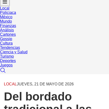
Local
Policiaca
México
Mundo
Finanzas
Análisis
Cartones
Gossip
Cultura
Tendencias
Ciencia y Salud
Turismo
Deportes
Juegos
LOCAL
JUEVES, 21 DE MAYO DE 2026
Del bordado