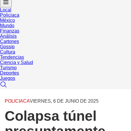
Local
Policiaca
México
Mundo
Finanzas
Análisis
Cartones
Gossip
Cultura
Tendencias
Ciencia y Salud
Turismo
Deportes
Juegos
POLICIACA
VIERNES, 6 DE JUNIO DE 2025
Colapsa túnel