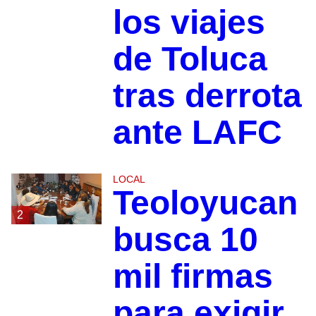
los viajes
de Toluca
tras derrota
ante LAFC
LOCAL
Teoloyucan
2
busca 10
mil firmas
para exigir