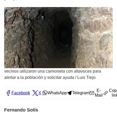
vecinos utilizaron una camioneta con altavoces para
alertar a la población y solicitar ayuda
/
Luis Trejo
E-
Cop
Facebook
X
WhatsApp
Telegram
Mail
lin
Fernando Solís