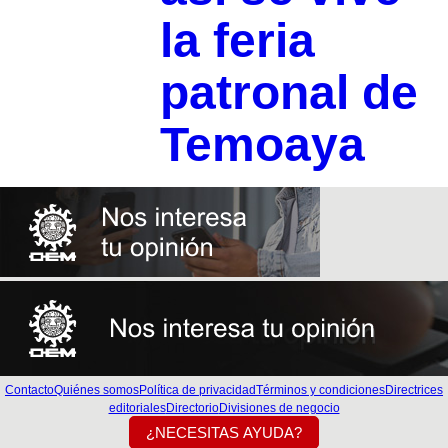
la feria
patronal de
Temoaya
Contacto
Quiénes somos
Política de privacidad
Términos y condiciones
Directrices
editoriales
Directorio
Divisiones de negocio
¿NECESITAS AYUDA?