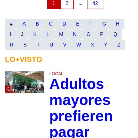
...
1
2
42
#
A
B
C
D
E
F
G
H
I
J
K
L
M
N
O
P
Q
R
S
T
U
V
W
X
Y
Z
LO+VISTO
LOCAL
Adultos
1
mayores
prefieren
pagar