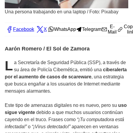
Una persona trabajando en una laptop
/
Foto: Pixabay
E-
Cop
Facebook
X
WhatsApp
Telegram
Mail
lin
Aarón Romero / El Sol de Zamora
L
a Secretaría de Seguridad Pública (SSP), a través de
su área de Policía Cibernética, emitió una
ciberalerta
por el aumento de casos de scareware
, una estrategia
que busca engañar a los usuarios de Internet mediante
mensajes alarmantes.
Este tipo de amenazas digitales no es nuevo, pero su
uso
sigue vigente
debido a que muchos usuarios continúan
cayendo en el truco. Frases como
“¡Tu computadora está
infectada!”
o
“¡Virus detectado!”
aparecen en ventanas