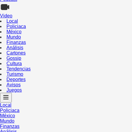
Video
Local
Policiaca
México
Mundo
Finanzas
Análisis
Cartones
Gossip
Cultura
Tendencias
Turismo
Deportes
Avisos
Juegos
Local
Policiaca
México
Mundo
Finanzas
Análisis