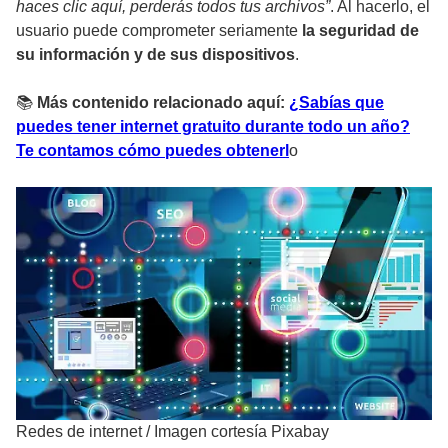
haces clic aquí, perderás todos tus archivos”
. Al hacerlo, el
usuario puede comprometer seriamente
la seguridad de
su información y de sus dispositivos
.
📚
Más contenido relacionado aquí:
¿Sabías que
puedes tener internet gratuito durante todo un año?
Te contamos cómo puedes obtenerl
o
Redes de internet
/
Imagen cortesía Pixabay