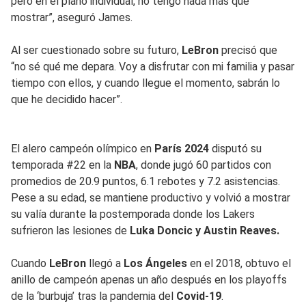
pero en el plano individual, no tengo nada más que
mostrar”, aseguró James.
Al ser cuestionado sobre su futuro,
LeBron
precisó que
“no sé qué me depara. Voy a disfrutar con mi familia y pasar
tiempo con ellos, y cuando llegue el momento, sabrán lo
que he decidido hacer”.
El alero campeón olímpico en
París 2024
disputó su
temporada #22 en la
NBA
, donde jugó 60 partidos con
promedios de 20.9 puntos, 6.1 rebotes y 7.2 asistencias.
Pese a su edad, se mantiene productivo y volvió a mostrar
su valía durante la postemporada donde los Lakers
sufrieron las lesiones de
Luka Doncic y Austin Reaves.
Cuando
LeBron
llegó a
Los Ángeles
en el 2018, obtuvo el
anillo de campeón apenas un año después en los playoffs
de la ‘burbuja’ tras la pandemia del
Covid-19
.