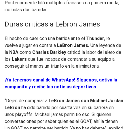
Posteriormente hiló múltiples fracasos en primera ronda,
incluidas dos barridas.
Duras criticas a Lebron James
El hecho de caer con una barrida ante el
Thunder
, le
vuelve a jugar en contra a
LeBron James.
Una leyenda de
la
NBA
como
Charles Barkley
criticó la labor del alero de
los
Lakers
que fue incapaz de comandar a su equipo a
conseguir al menos un triunfo en la eliminatoria.
¡Ya tenemos canal de WhatsApp! Síguenos, activa la
campanita y recibe las noticias deportivas
“Dejen de comparar a
LeBron James con Michael Jordan
.
LeBron
ha sido barrido por cuarta vez en su carrera en
unos playoffs. Michael jamás permitió eso. Si quieren
conversaciones por saber quién es el GOAT, ahí la tienen.
Un GOAT no permite ser barrido. Ya no hay debate”, explicó