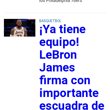
los Philadelphia 76ers
BASQUETBOL
¡Ya tiene
equipo!
LeBron
James
firma con
importante
escuadra de