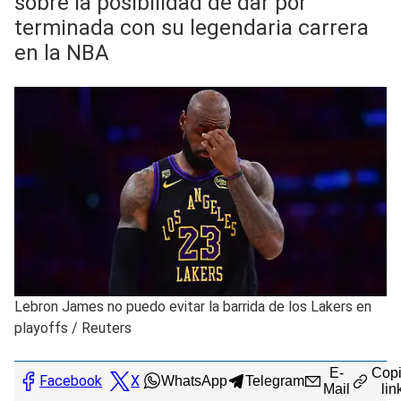
sobre la posibilidad de dar por
terminada con su legendaria carrera
en la NBA
Lebron James no puedo evitar la barrida de los Lakers en
playoffs
/
Reuters
E-
Copi
Facebook
X
WhatsApp
Telegram
Mail
lin