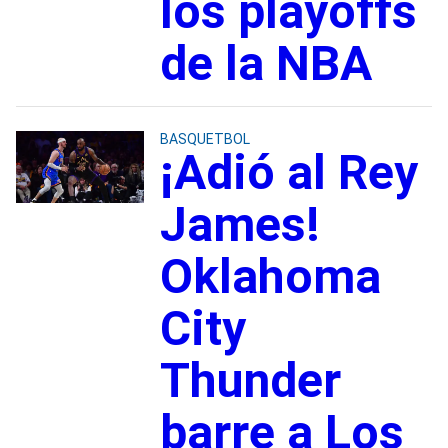
los playoffs
de la NBA
BASQUETBOL
¡Adió al Rey
James!
Oklahoma
City
Thunder
barre a Los