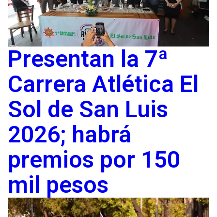
Presentan la 7ª
Carrera Atlética El
Sol de San Luis
2026; habrá
premios por 150
mil pesos