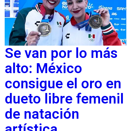
Se van por lo más
alto: México
consigue el oro en
dueto libre femenil
de natación
artística