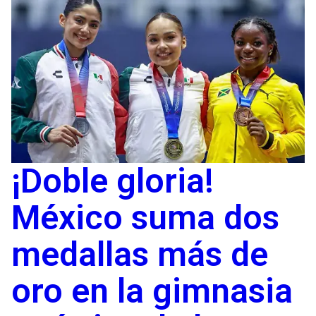
¡Doble gloria!
México suma dos
medallas más de
oro en la gimnasia