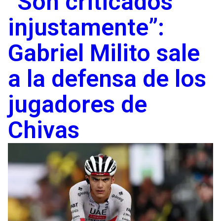
“Son criticados
injustamente”:
Gabriel Milito sale
a la defensa de los
jugadores de
Chivas