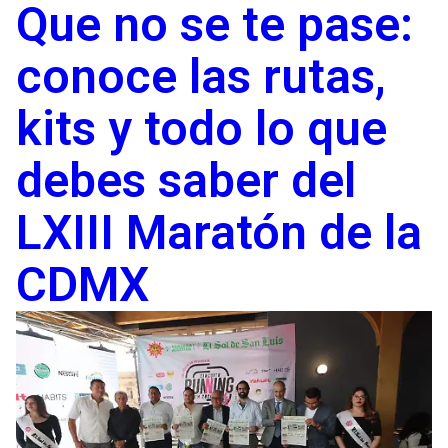
Que no se te pase:
conoce las rutas,
kits y todo lo que
debes saber del
LXIII Maratón de la
CDMX