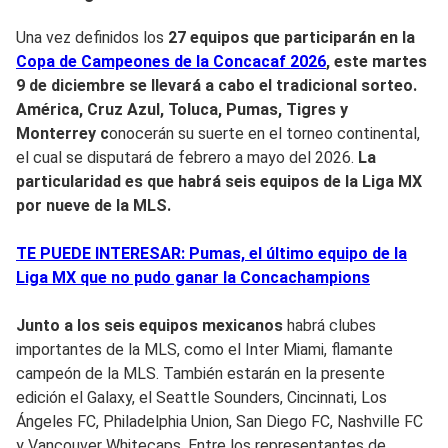
Una vez definidos los
27 equipos que participarán en la
C
opa de Campeones de la Concacaf 2026
, este
martes
9 de diciembre
se llevará a cabo el tradicional
sorteo
.
América, Cruz Azul, Toluca, Pumas,
Tigres y
Monterrey c
onocerán su suerte en el torneo continental,
el cual se disputará de febrero a mayo del 2026.
La
particularidad es que habrá seis equipos de la Liga MX
por nueve de la MLS.
TE PUEDE INTERESAR: Pumas, el último equipo de la
Liga MX que no pudo ganar la Concachampions
Junto a los seis equipos mexicanos
habrá clubes
importantes de la MLS, como el Inter Miami, flamante
campeón de la MLS. También estarán en la presente
edición el Galaxy, el Seattle Sounders, Cincinnati, Los
Ángeles FC, Philadelphia Union, San Diego FC, Nashville FC
y Vancouver Whitecaps. Entre los representantes de