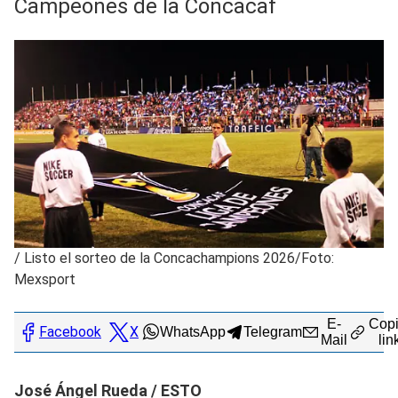
Campeones de la Concacaf
/
Listo el sorteo de la Concachampions 2026/Foto:
Mexsport
E-
Copi
Facebook
X
WhatsApp
Telegram
Mail
lin
José Ángel Rueda / ESTO