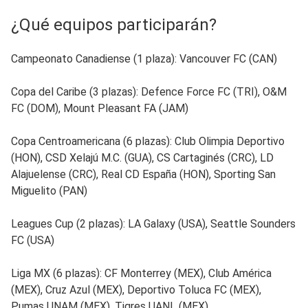
¿Qué equipos participarán?
Campeonato Canadiense (1 plaza): Vancouver FC (CAN)
Copa del Caribe (3 plazas): Defence Force FC (TRI), O&M
FC (DOM), Mount Pleasant FA (JAM)
Copa Centroamericana (6 plazas): Club Olimpia Deportivo
(HON), CSD Xelajú M.C. (GUA), CS Cartaginés (CRC), LD
Alajuelense (CRC), Real CD España (HON), Sporting San
Miguelito (PAN)
Leagues Cup (2 plazas): LA Galaxy (USA), Seattle Sounders
FC (USA)
Liga MX (6 plazas): CF Monterrey (MEX), Club América
(MEX), Cruz Azul (MEX), Deportivo Toluca FC (MEX),
Pumas UNAM (MEX), Tigres UANL (MEX)