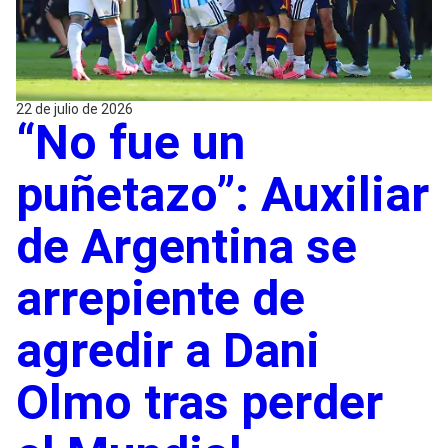
22 de julio de 2026
“No fue un
puñetazo”: Auxiliar
de Argentina se
arrepiente de
agredir a Dani
Olmo tras perder