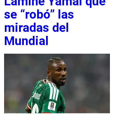
Lamine Yamal que
se “robó” las
miradas del
Mundial