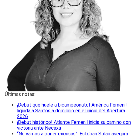
Últimas notas:
¡Debut que huele a bicampeonato! América Femenil
liquida a Santos a domicilio en el inicio del Apertura
2026
¡Debut histórico! Atlante Femenil inicia su camino con
victoria ante Necaxa
“No vamos a poner excusas”: Esteban Solari asegura