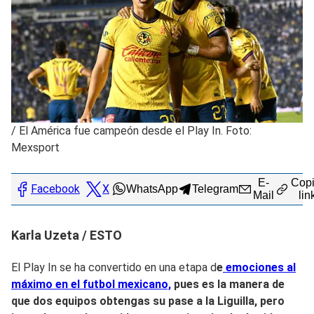
/
El América fue campeón desde el Play In. Foto:
Mexsport
E-
Copi
Facebook
X
WhatsApp
Telegram
Mail
lin
Karla Uzeta / ESTO
El Play In se ha convertido en una etapa d
e
emociones al
máximo en el futbol mexicano,
pues es la manera de
que dos equipos obtengas su pase a la Liguilla,
pero