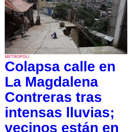
METROPOLI
Colapsa calle en
La Magdalena
Contreras tras
intensas lluvias;
vecinos están en