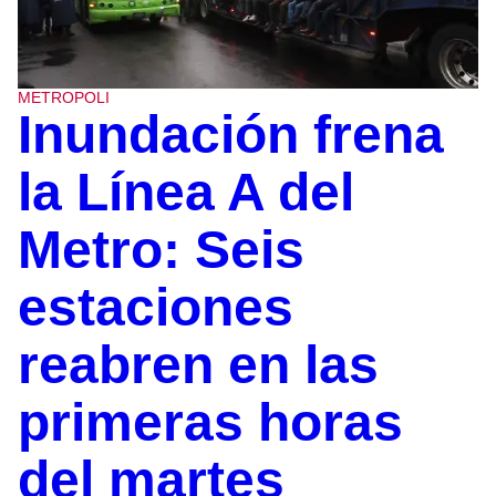
METROPOLI
Inundación frena
la Línea A del
Metro: Seis
estaciones
reabren en las
primeras horas
del martes