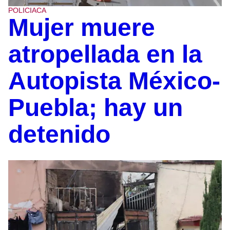
POLICIACA
Mujer muere
atropellada en la
Autopista México-
Puebla; hay un
detenido