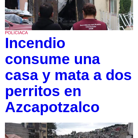
POLICIACA
Incendio
consume una
casa y mata a dos
perritos en
Azcapotzalco