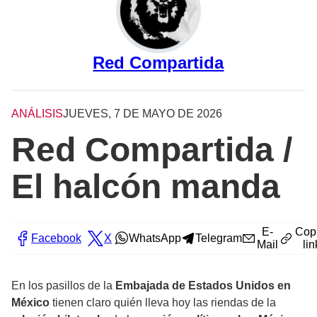
Red Compartida
ANÁLISIS
JUEVES, 7 DE MAYO DE 2026
Red Compartida /
El halcón manda
E-
Cop
Facebook
X
WhatsApp
Telegram
Mail
lin
En los pasillos de la
Embajada de Estados Unidos en
México
tienen claro quién lleva hoy las riendas de la