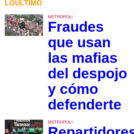
LOÚLTIMO
METROPOLI
Fraudes
que usan
las mafias
del despojo
y cómo
defenderte
METROPOLI
Repartidore