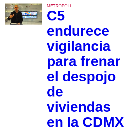
METROPOLI
C5
endurece
vigilancia
para frenar
el despojo
de
viviendas
en la CDMX