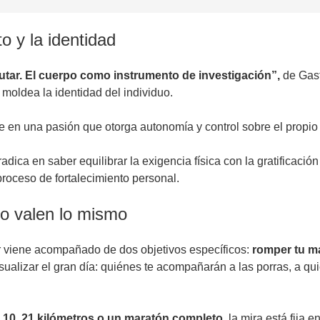
to y la identidad
sfrutar. El cuerpo como instrumento de investigación”,
de Gast
 moldea la identidad del individuo.
e en una pasión que otorga autonomía y control sobre el propio b
ica en saber equilibrar la exigencia física con la gratificación m
proceso de fortalecimiento personal.
ivo valen lo mismo
or viene acompañado de dos objetivos específicos:
romper tu ma
sualizar el gran día: quiénes te acompañarán a las porras, a quié
, 10, 21 kilómetros o un maratón completo,
la mira está fija 