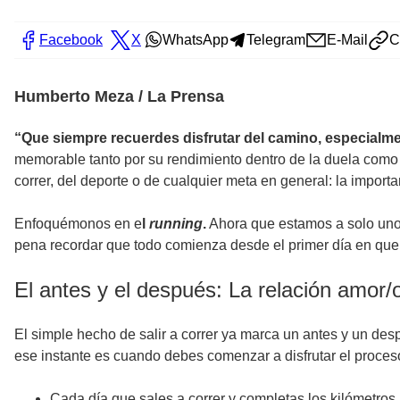
Facebook
X
WhatsApp
Telegram
E-Mail
C
Humberto Meza / La Prensa
“Que siempre recuerdes disfrutar del camino, especialmen
memorable tanto por su rendimiento dentro de la duela como p
correr, del deporte o de cualquier meta en general: la importan
Enfoquémonos en e
l
running
.
Ahora que estamos a solo uno
pena recordar que todo comienza desde el primer día en que de
El antes y el después: La relación amor/o
El simple hecho de salir a correr ya marca un antes y un des
ese instante es cuando debes comenzar a disfrutar el proceso
Cada día que sales a correr y completas los kilómetro