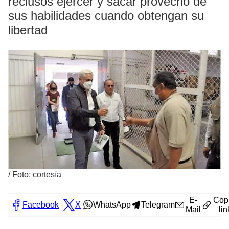
reclusos ejercer y sacar provecho de
sus habilidades cuando obtengan su
libertad
/
Foto: cortesía
E-
Cop
Facebook
X
WhatsApp
Telegram
Mail
lin