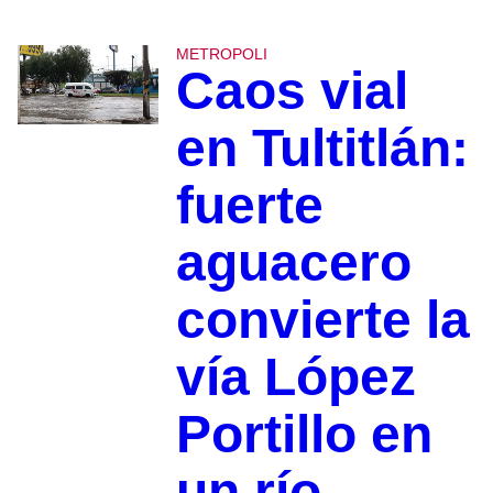
METROPOLI
Caos vial
en Tultitlán:
fuerte
aguacero
convierte la
vía López
Portillo en
un río