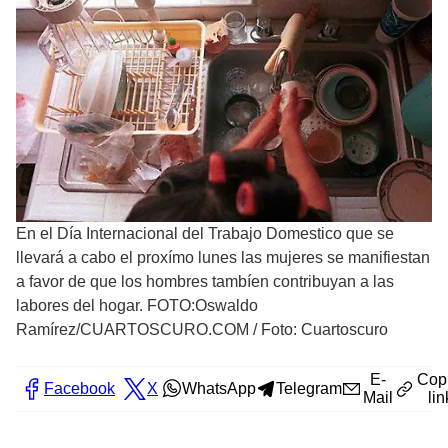
En el Día Internacional del Trabajo Domestico que se
llevará a cabo el proxímo lunes las mujeres se manifiestan
a favor de que los hombres tambíen contribuyan a las
labores del hogar. FOTO:Oswaldo
Ramírez/CUARTOSCURO.COM
/
Foto: Cuartoscuro
E-
Cop
Facebook
X
WhatsApp
Telegram
Mail
lin