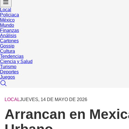
Local
Policiaca
México
Mundo
Finanzas
Análisis
Cartones
Gossip
Cultura
Tendencias
Ciencia y Salud
Turismo
Deportes
Juegos
LOCAL
JUEVES, 14 DE MAYO DE 2026
Arrancan en Mexica