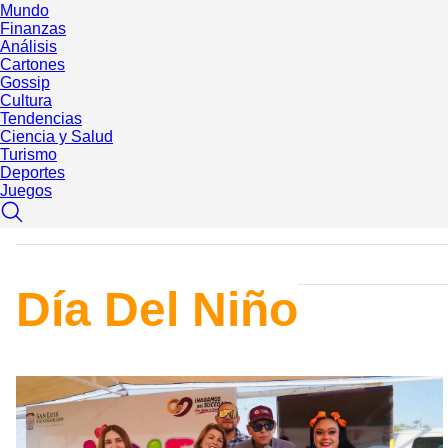
Mundo
Finanzas
Análisis
Cartones
Gossip
Cultura
Tendencias
Ciencia y Salud
Turismo
Deportes
Juegos
Día Del Niño