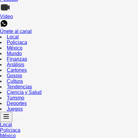
Video
Únete al canal
Local
Policiaca
México
Mundo
Finanzas
Análisis
Cartones
Gossip
Cultura
Tendencias
Ciencia y Salud
Turismo
Deportes
Juegos
Local
Policiaca
México