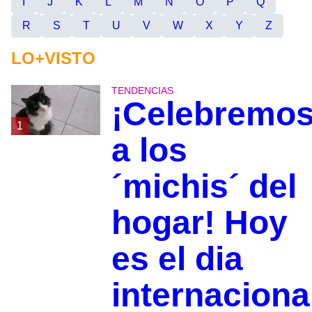
I
J
K
L
M
N
O
P
Q
R
S
T
U
V
W
X
Y
Z
LO+VISTO
TENDENCIAS
¡Celebremo
1
a los
´michis´ del
hogar! Hoy
es el dia
internaciona