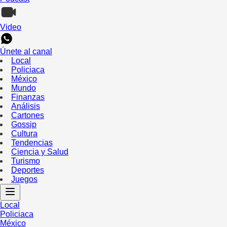
Video
Únete al canal
Local
Policiaca
México
Mundo
Finanzas
Análisis
Cartones
Gossip
Cultura
Tendencias
Ciencia y Salud
Turismo
Deportes
Juegos
Local
Policiaca
México