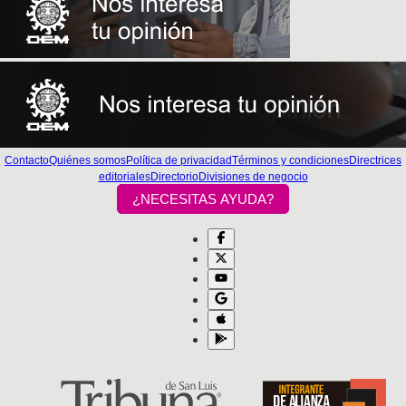
Contacto
Quiénes somos
Política de privacidad
Términos y condiciones
Directrices
editoriales
Directorio
Divisiones de negocio
¿NECESITAS AYUDA?