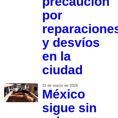
precaución
por
reparacione
y desvíos
en la
ciudad
31 de marzo de 2026
México
sigue sin