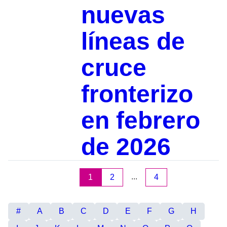
nuevas
líneas de
cruce
fronterizo
en febrero
de 2026
...
1
2
4
#
A
B
C
D
E
F
G
H