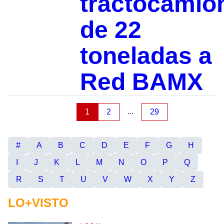
tractocamió
de 22
toneladas a
Red BAMX
...
1
2
29
#
A
B
C
D
E
F
G
H
I
J
K
L
M
N
O
P
Q
R
S
T
U
V
W
X
Y
Z
LO+VISTO