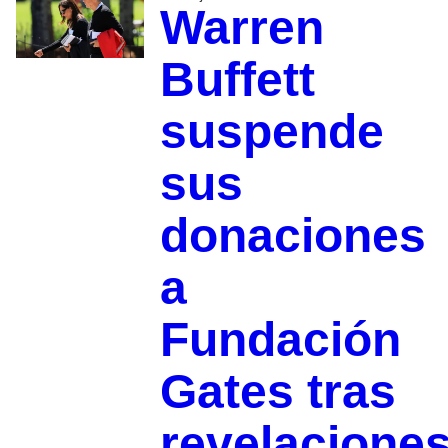
Warren
Buffett
suspende
sus
donaciones
a
Fundación
Gates tras
revelacione