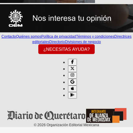
Contacto
Quiénes somos
Política de privacidad
Términos y condiciones
Directrices
editoriales
Directorio
Divisiones de negocio
¿NECESITAS AYUDA?
©
2026
Organización Editorial Mexicana