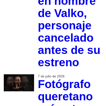
en nombre
de Valko,
personaje
cancelado
antes de su
estreno
7 de julio de 2026
Fotógrafo
queretano