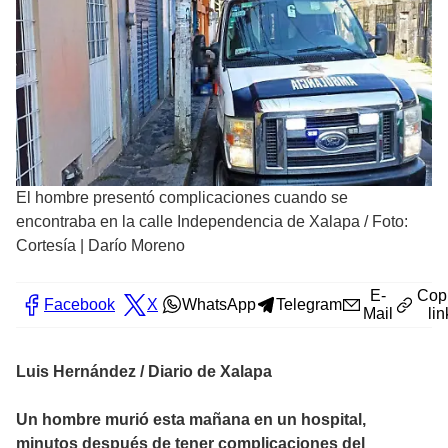
El hombre presentó complicaciones cuando se
encontraba en la calle Independencia de Xalapa
/
Foto:
Cortesía | Darío Moreno
E-
Cop
Facebook
X
WhatsApp
Telegram
Mail
lin
Luis Hernández / Diario de Xalapa
Un hombre murió esta mañana en un hospital,
minutos después de tener complicaciones del