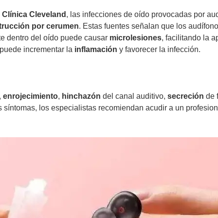
 Clínica Cleveland
, las infecciones de oído provocadas por au
trucción por cerumen
. Estas fuentes señalan que los audífon
nte dentro del oído puede causar
microlesiones
, facilitando la
do puede incrementar la
inflamación
y favorecer la infección.
,
enrojecimiento
,
hinchazón
del canal auditivo,
secreción
de f
 síntomas, los especialistas recomiendan acudir a un profesiona