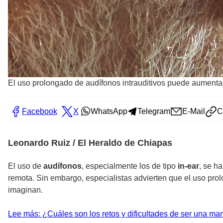
El uso prolongado de audífonos intrauditivos puede aumentar 
Facebook
X
WhatsApp
Telegram
E-Mail
C
Leonardo Ruiz / El Heraldo de Chiapas
El uso de
audífonos
, especialmente los de tipo
in-ear
, se h
remota. Sin embargo, especialistas advierten que el uso pr
imaginan.
Lee más: ¿Cuáles son los retos y dificultades de ser una m