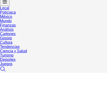
Local
Policiaca
México
Mundo
Finanzas
Análisis
Cartones
Gossip
Cultura
Tendencias
Ciencia y Salud
Turismo
Deportes
Juegos