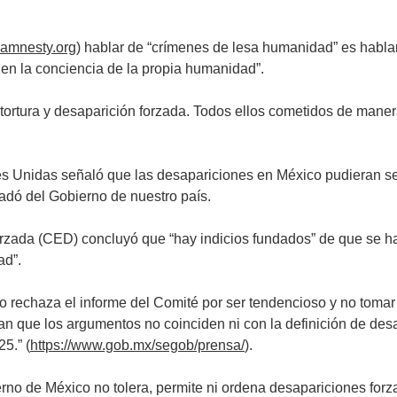
.amnesty.org
) hablar de “crímenes de lesa humanidad” es habl
den la conciencia de la propia humanidad”.
a tortura y desaparición forzada. Todos ellos cometidos de mane
es Unidas señaló que las desapariciones en México pudieran 
gradó del Gobierno de nuestro país.
orzada (CED) concluyó que “hay indicios fundados” de que se 
ad”.
o rechaza el informe del Comité por ser tendencioso y no tomar
n que los argumentos no coinciden ni con la definición de desa
5.” (
https://www.gob.mx/segob/prensa/
).
erno de México no tolera, permite ni ordena desapariciones for