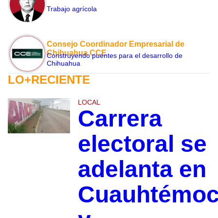
Trabajo agrícola
Consejo Coordinador Empresarial de
Chihuahua CCE
Construyendo puentes para el desarrollo de
Chihuahua
LO+RECIENTE
LOCAL
Carrera
electoral se
adelanta en
Cuauhtémo