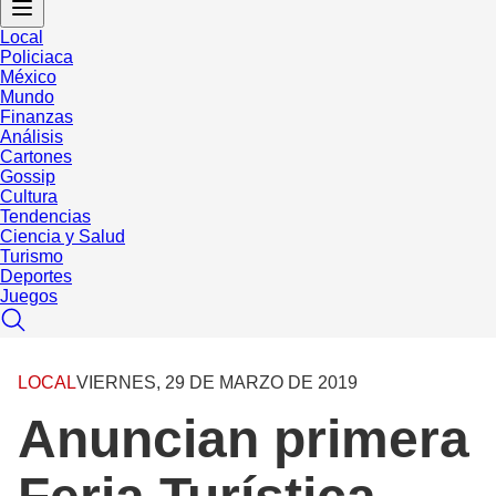
Local
Policiaca
México
Mundo
Finanzas
Análisis
Cartones
Gossip
Cultura
Tendencias
Ciencia y Salud
Turismo
Deportes
Juegos
LOCAL
VIERNES, 29 DE MARZO DE 2019
Anuncian primera