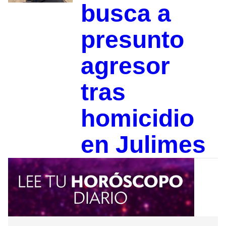
busca a
presunto
agresor
tras
homicidio
en Julimes