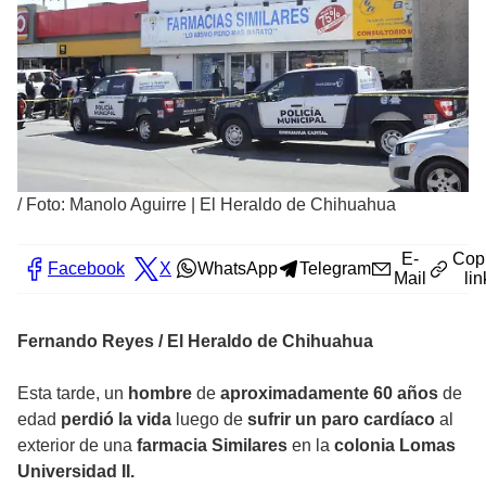
/
Foto: Manolo Aguirre | El Heraldo de Chihuahua
E-
Cop
Facebook
X
WhatsApp
Telegram
Mail
lin
Fernando Reyes / El Heraldo de Chihuahua
Esta tarde, un
hombre
de
aproximadamente 60 años
de
edad
perdió la vida
luego de
sufrir un paro cardíaco
al
exterior de una
farmacia Similares
en la
colonia Lomas
Universidad II.