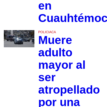
en
Cuauhtémo
POLICIACA
Muere
adulto
mayor al
ser
atropellado
por una