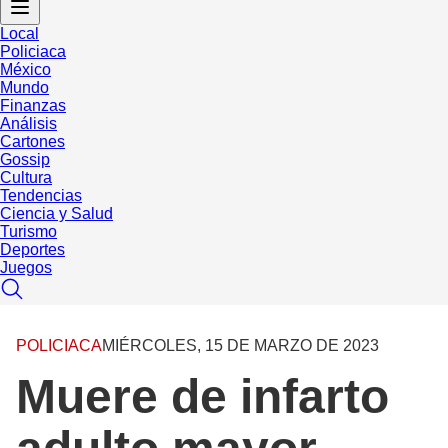
Local
Policiaca
México
Mundo
Finanzas
Análisis
Cartones
Gossip
Cultura
Tendencias
Ciencia y Salud
Turismo
Deportes
Juegos
POLICIACA
MIÉRCOLES, 15 DE MARZO DE 2023
Muere de infarto