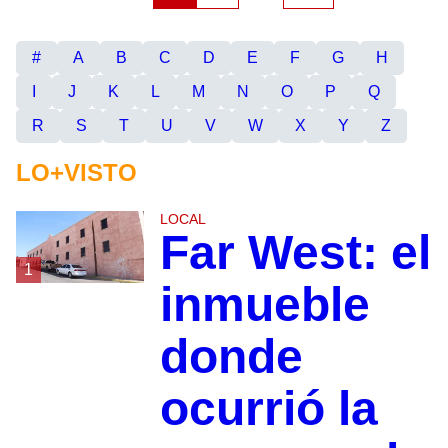
#
A
B
C
D
E
F
G
H
I
J
K
L
M
N
O
P
Q
R
S
T
U
V
W
X
Y
Z
LO+VISTO
LOCAL
Far West: el
1
inmueble
donde
ocurrió la