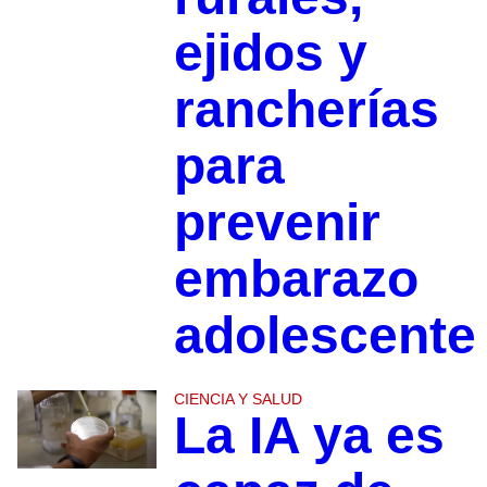
ejidos y
rancherías
para
prevenir
embarazo
adolescente
CIENCIA Y SALUD
La IA ya es