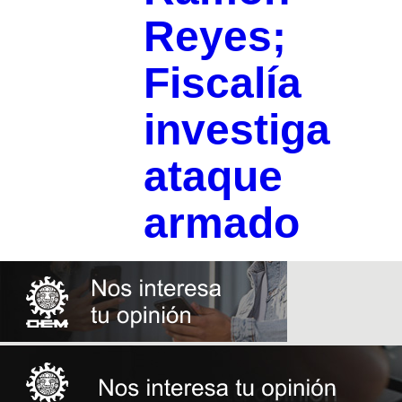
Reyes;
Fiscalía
investiga
ataque
armado