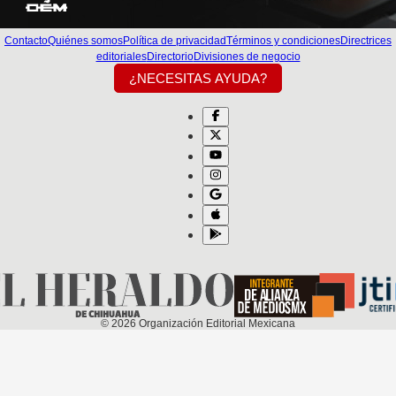
Contacto
Quiénes somos
Política de privacidad
Términos y condiciones
Directrices
editoriales
Directorio
Divisiones de negocio
¿NECESITAS AYUDA?
©
2026
Organización Editorial Mexicana