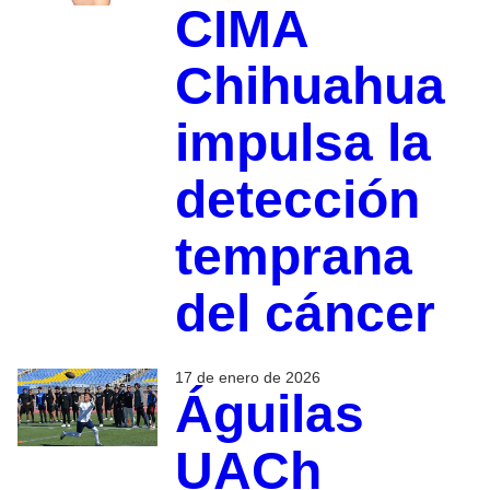
CIMA
Chihuahua
impulsa la
detección
temprana
del cáncer
17 de enero de 2026
Águilas
UACh