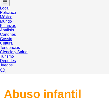
Local
Policiaca
México
Mundo
Finanzas
Análisis
Cartones
Gossip
Cultura
Tendencias
Ciencia y Salud
Turismo
Deportes
Juegos
Abuso infantil