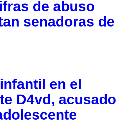
ifras de abuso
ertan senadoras de
nfantil en el
nte D4vd, acusado
adolescente