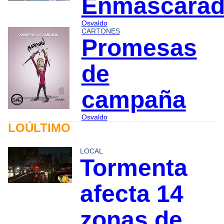
Enmascara
Osvaldo
CARTONES
Promesas
de
campaña
Osvaldo
LOÚLTIMO
LOCAL
Tormenta
afecta 14
zonas de