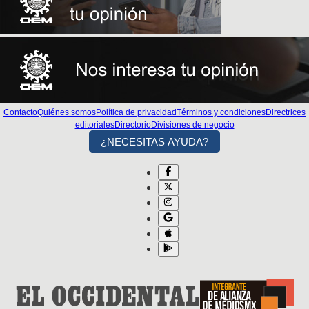
Contacto
Quiénes somos
Política de privacidad
Términos y condiciones
Directrices
editoriales
Directorio
Divisiones de negocio
¿NECESITAS AYUDA?