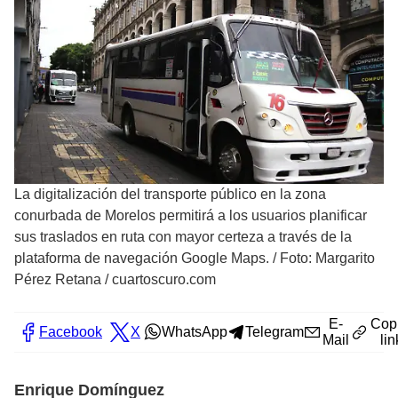
La digitalización del transporte público en la zona
conurbada de Morelos permitirá a los usuarios planificar
sus traslados en ruta con mayor certeza a través de la
plataforma de navegación Google Maps.
/
Foto: Margarito
Pérez Retana / cuartoscuro.com
E-
Cop
Facebook
X
WhatsApp
Telegram
Mail
lin
Enrique Domínguez