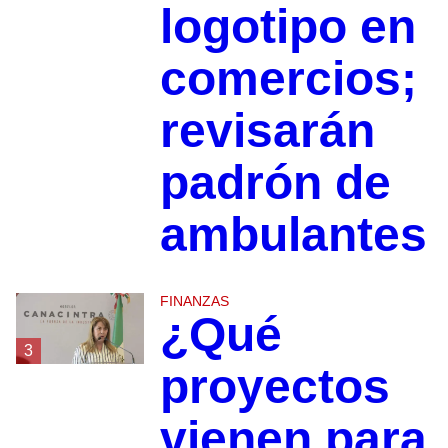
logotipo en
comercios;
revisarán
padrón de
ambulantes
FINANZAS
¿Qué
3
proyectos
vienen para