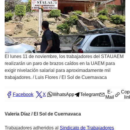
El lunes 11 de noviembre, los trabajadores del STAUAEM
realizarán un paro de brazos caídos en la UAEM para
exigir nivelación salarial para aproximadamente mil
trabajadores.
/
Luis Flores / El Sol de Cuernavaca
E-
Cop
Facebook
X
WhatsApp
Telegram
Mail
lin
Valeria Díaz / El Sol de Cuernavaca
Trabajadores adheridos al
Sindicato de Trabajadores