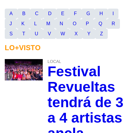
A
B
C
D
E
F
G
H
I
J
K
L
M
N
O
P
Q
R
S
T
U
V
W
X
Y
Z
LO+VISTO
LOCAL
Festival
1
Revueltas
tendrá de 3
a 4 artistas