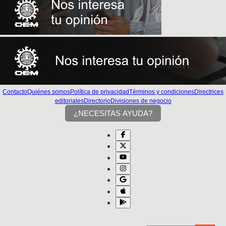
Contacto
Quiénes somos
Política de privacidad
Términos y condiciones
Directrices
editoriales
Directorio
Divisiones de negocio
¿NECESITAS AYUDA?