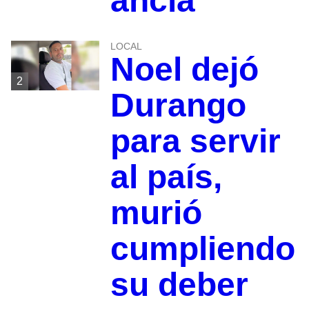
ancla
LOCAL
Noel dejó
2
Durango
para servir
al país,
murió
cumpliendo
su deber