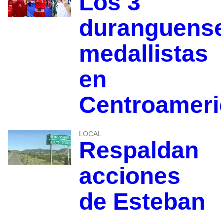
Los 3
duranguens
medallistas
en
Centroamer
LOCAL
Respaldan
acciones
de Esteban