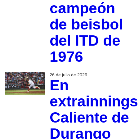
campeón
de beisbol
del ITD de
1976
26 de julio de 2026
En
extrainnings
Caliente de
Durango