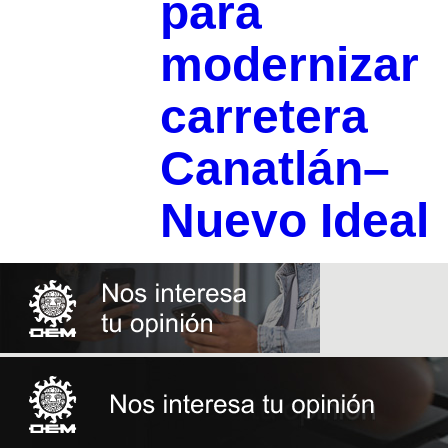
para
modernizar
carretera
Canatlán–
Nuevo Ideal