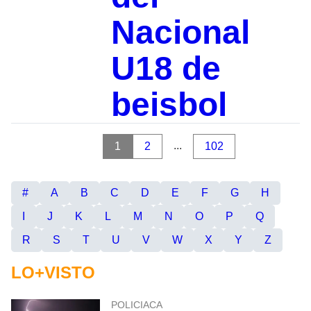
Nacional
U18 de
beisbol
...
1
2
102
#
A
B
C
D
E
F
G
H
I
J
K
L
M
N
O
P
Q
R
S
T
U
V
W
X
Y
Z
LO+VISTO
POLICIACA