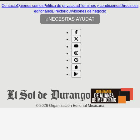
Contacto
Quiénes somos
Política de privacidad
Términos y condiciones
Directrices
editoriales
Directorio
Divisiones de negocio
¿NECESITAS AYUDA?
©
2026
Organización Editorial Mexicana