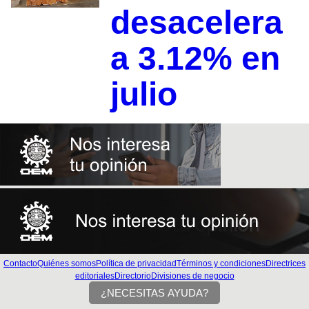
desacelera
a 3.12% en
julio
Contacto
Quiénes somos
Política de privacidad
Términos y condiciones
Directrices
editoriales
Directorio
Divisiones de negocio
¿NECESITAS AYUDA?