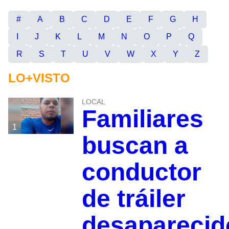
#
A
B
C
D
E
F
G
H
I
J
K
L
M
N
O
P
Q
R
S
T
U
V
W
X
Y
Z
LO+VISTO
LOCAL
Familiares
1
buscan a
conductor
de tráiler
desaparecid