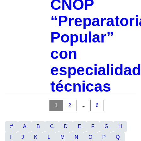
CNOP
“Preparatori
Popular”
con
especialida
técnicas
...
1
2
6
#
A
B
C
D
E
F
G
H
I
J
K
L
M
N
O
P
Q