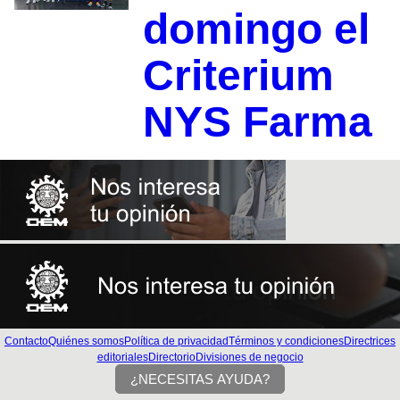
domingo el
Criterium
NYS Farma
Contacto
Quiénes somos
Política de privacidad
Términos y condiciones
Directrices
editoriales
Directorio
Divisiones de negocio
¿NECESITAS AYUDA?