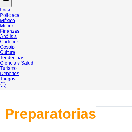
Local
Policiaca
México
Mundo
Finanzas
Análisis
Cartones
Gossip
Cultura
Tendencias
Ciencia y Salud
Turismo
Deportes
Juegos
Preparatorias