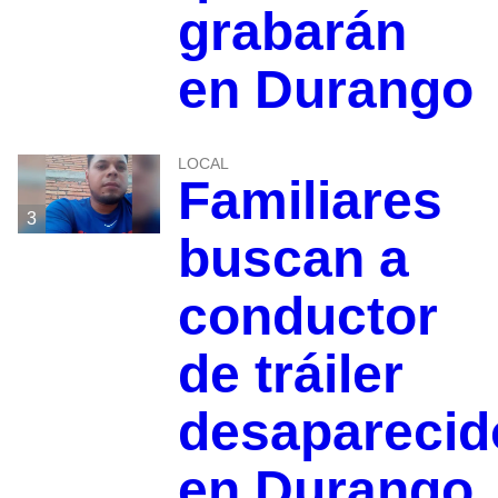
grabarán
en Durango
LOCAL
Familiares
3
buscan a
conductor
de tráiler
desaparecid
en Durango